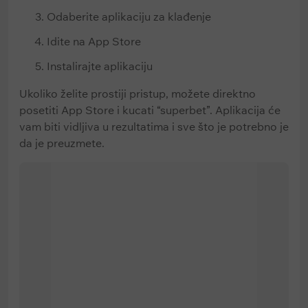
Odaberite aplikaciju za klađenje
Idite na App Store
Instalirajte aplikaciju
Ukoliko želite prostiji pristup, možete direktno
posetiti App Store i kucati “superbet”. Aplikacija će
vam biti vidljiva u rezultatima i sve što je potrebno je
da je preuzmete.