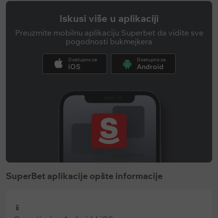
Iskusi više u aplikaciji
Preuzmite mobilnu aplikaciju Superbet da vidite sve
pogodnosti bukmejkera
Dostupno za
Dostupno za
iOS
Android
SuperBet aplikacije opšte informacije
📱