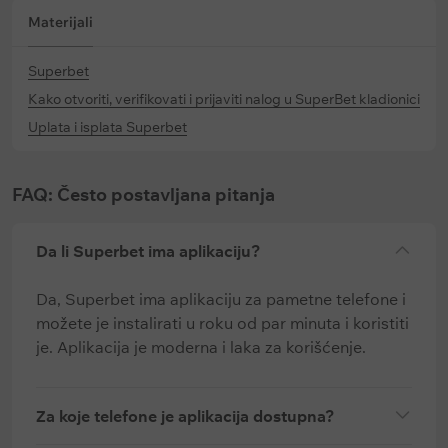
Materijali
Superbet
Kako otvoriti, verifikovati i prijaviti nalog u SuperBet kladionici
Uplata i isplata Superbet
FAQ: Često postavljana pitanja
Da li Superbet ima aplikaciju?
Da, Superbet ima aplikaciju za pametne telefone i
možete je instalirati u roku od par minuta i koristiti
je. Aplikacija je moderna i laka za korišćenje.
Za koje telefone je aplikacija dostupna?