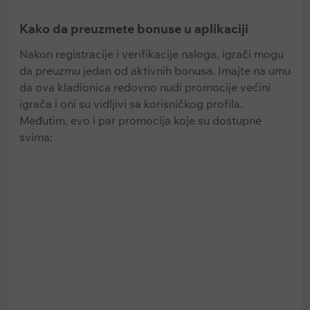
Kako da preuzmete bonuse u aplikaciji
Nakon registracije i verifikacije naloga, igrači mogu
da preuzmu jedan od aktivnih bonusa. Imajte na umu
da ova kladionica redovno nudi promocije većini
igrača i oni su vidljivi sa korisničkog profila.
Međutim, evo i par promocija koje su dostupne
svima:
1000000 RSD
36000 RSD