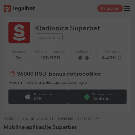
Prijavi se
Kladionica Superbet
superbet.rs
Licenca
Minimalni depozit
Aplikacija
Margina
Da
100 RSD
4.43%
36000 RSD bonus dobrodošlice
Preuzmi mobilnu aplikaciju i započni igru
Dostupno za
Dostupno za
iOS
Android
POČETAK
ONLINE KLADIONICE
SUPERBET
SUPERBET APP
Preuzmi IOS
Preuzmi Android
Mobilne aplikacije Superbet