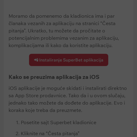
Moramo da pomenemo da kladionica ima i par
članaka vezanih za aplikaciju na stranici “Česta
pitanja”. Ukratko, tu možete da pročitate o
potencijalnim problemima vezanim za aplikaciju,
komplikacijama ili kako da koristite aplikaciju.
📲 Instaliranje SuperBet aplikacija
Kako se preuzima aplikacija za iOS
iOS aplikacije je moguće skidati i instalirati direktno
sa App Store prodavnice. Tako da i u ovom slučaju,
jednako tako možete da dođete do aplikacije. Evo i
koraka koje treba da preuzmete.
Posetite sajt Superbet kladionice
Kliknite na “Česta pitanja”