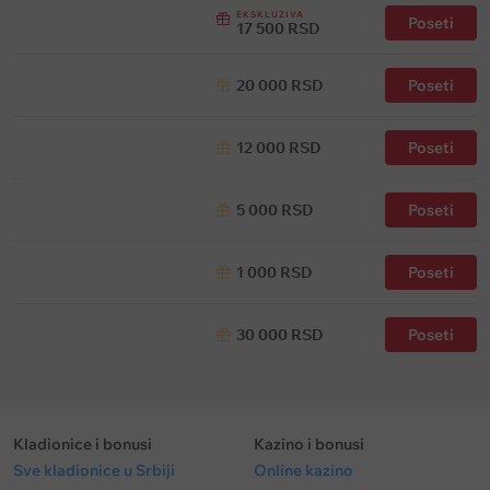
EKSKLUZIVA
Poseti
17 500 RSD
20 000 RSD
Poseti
12 000 RSD
Poseti
5 000 RSD
Poseti
1 000 RSD
Poseti
30 000 RSD
Poseti
Kladionice i bonusi
Kazino i bonusi
Sve kladionice u Srbiji
Online kazino