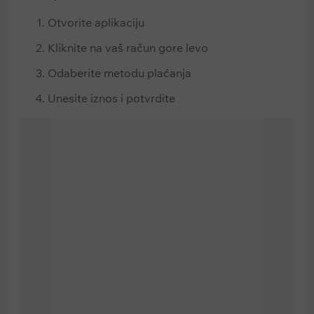
Otvorite aplikaciju
Kliknite na vaš račun gore levo
Odaberite metodu plaćanja
Unesite iznos i potvrdite