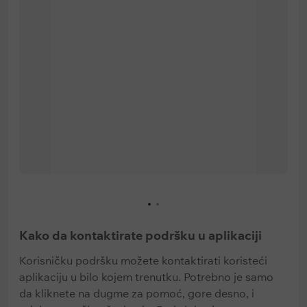
Kako da kontaktirate podršku u aplikaciji
Korisničku podršku možete kontaktirati koristeći
aplikaciju u bilo kojem trenutku. Potrebno je samo
da kliknete na dugme za pomoć, gore desno, i