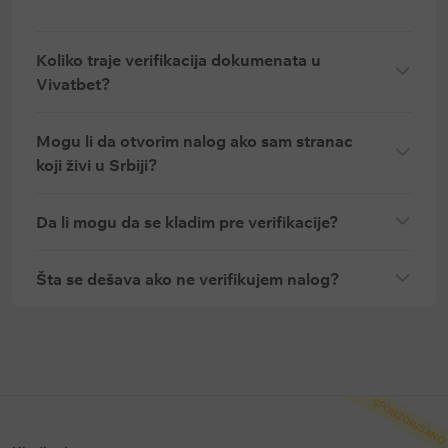
Koliko traje verifikacija dokumenata u
Vivatbet?
Mogu li da otvorim nalog ako sam stranac
koji živi u Srbiji?
Da li mogu da se kladim pre verifikacije?
Šta se dešava ako ne verifikujem nalog?
SPONZORISANO