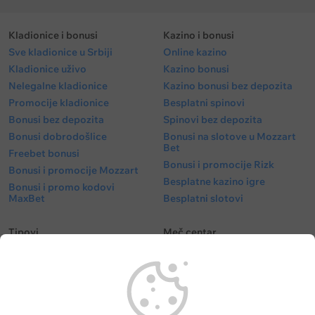
Kladionice i bonusi
Kazino i bonusi
Sve kladionice u Srbiji
Online kazino
Kladionice uživo
Kazino bonusi
Nelegalne kladionice
Kazino bonusi bez depozita
Promocije kladionice
Besplatni spinovi
Bonusi bez depozita
Spinovi bez depozita
Bonusi dobrodošlice
Bonusi na slotove u Mozzart
Bet
Freebet bonusi
Bonusi i promocije Rizk
Bonusi i promocije Mozzart
Besplatne kazino igre
Bonusi i promo kodovi
MaxBet
Besplatni slotovi
Tipovi
Meč centar
Besplatni tipovi
Fudbal kvote
Tipovi fudbal
Fudbalske utakmice danas
Tipovi košarka
Superliga Srbije
Tenis tipovi
Liga Šampiona