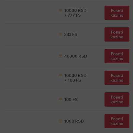
10000 RSD
Poseti
+ 777 FS
kazino
Poseti
333 FS
kazino
Poseti
40000 RSD
kazino
10000 RSD
Poseti
+ 100 FS
kazino
Poseti
100 FS
kazino
Poseti
1000 RSD
kazino