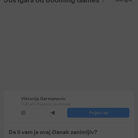
Još igara od Booming Games
1
Sve igre
Rhino Hold and Win
Viktorija Germanovic
TOP-stručnjakinja za slotove
Prijavi se
Da li vam je ovaj članak zanimljiv?