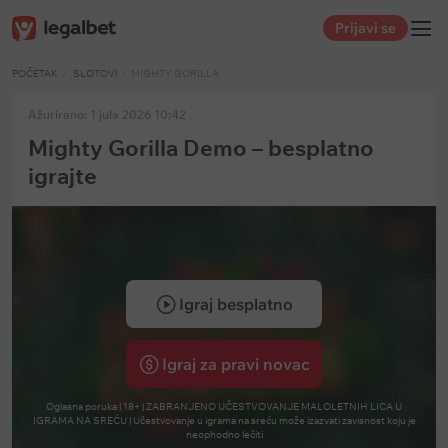
Prijavi se
POČETAK
SLOTOVI
MIGHTY GORILLA
Ažurirano: 1 jula 2026 10:42
Mighty Gorilla Demo – besplatno
igrajte
Igraj besplatno
Igraj za pravi novac
Oglasna poruka | 18+ | ZABRANJENO UČESTVOVANJE MALOLETNIH LICA U
IGRAMA NA SREĆU | Učestvovanje u igrama na sreću može izazvati zavisnost koju je
neophodno lečiti